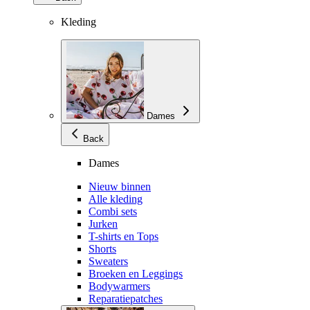
Kleding
Dames
Back
Dames
Nieuw binnen
Alle kleding
Combi sets
Jurken
T-shirts en Tops
Shorts
Sweaters
Broeken en Leggings
Bodywarmers
Reparatiepatches