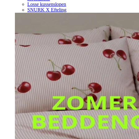
Losse kussenslopen
SNURK X Efteling