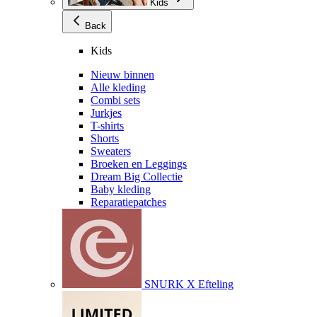
Kids
Back
Kids
Nieuw binnen
Alle kleding
Combi sets
Jurkjes
T-shirts
Shorts
Sweaters
Broeken en Leggings
Dream Big Collectie
Baby kleding
Reparatiepatches
SNURK X Efteling