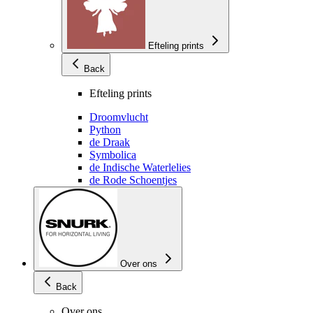
Efteling prints
Back
Efteling prints
Droomvlucht
Python
de Draak
Symbolica
de Indische Waterlelies
de Rode Schoentjes
Over ons
Back
Over ons