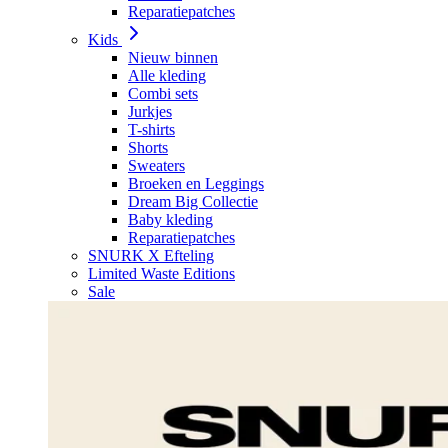
Reparatiepatches
Kids
Nieuw binnen
Alle kleding
Combi sets
Jurkjes
T-shirts
Shorts
Sweaters
Broeken en Leggings
Dream Big Collectie
Baby kleding
Reparatiepatches
SNURK X Efteling
Limited Waste Editions
Sale