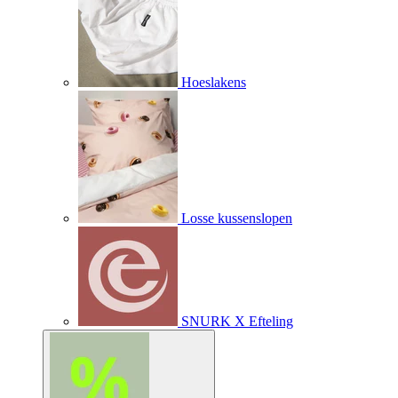
Hoeslakens
Losse kussenslopen
SNURK X Efteling