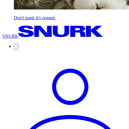
Don't panic it's organic
SNURK