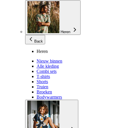
Heren
Back
Heren
Nieuw binnen
Alle kleding
Combi sets
T-shirts
Shorts
Truien
Broeken
Bodywarmers