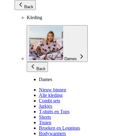
Back
Kleding
Dames
Back
Dames
Nieuw binnen
Alle kleding
Combi sets
Jurkjes
T-shirts en Tops
Shorts
Truien
Broeken en Leggings
Bodywarmers