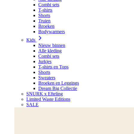
Combi sets
T-shirts
Shorts
Truien
Broeken
Bodywarmers
Kids
Nieuw binnen
Alle kleding
Combi sets
Jurkjes
T-shirts en Tops
Shorts
Sweaters
Broeken en Leggings
Dream Big Collectie
SNURK x Efteling
Limited Waste Editions
SALE