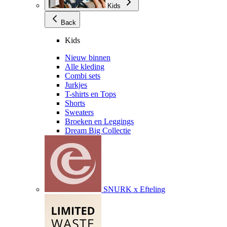
Kids
Back
Kids
Nieuw binnen
Alle kleding
Combi sets
Jurkjes
T-shirts en Tops
Shorts
Sweaters
Broeken en Leggings
Dream Big Collectie
SNURK x Efteling