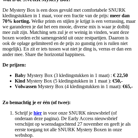
De Mystery Box is een doos gevuld met comfortabele SNURK
kledingstukken in 1 maat, voor een fractie van de prijs:
meer dan
70% korting.
Welke prints en stijlen je krijgt is een verrassing, maar
we garanderen je dat het een mooie, diverse mix is waar je dolblij
mee zult zijn. Matching sets zul je er weinig in vinden, want deze
boxen worden echt samengesteld uit onze restpartijen. Daarom is
ook de oplage gelimiteerd en de prijs zo gunstig (en is ruilen niet
mogelijk). En zit er iets tussen wat niet je ding is, verras er dan een
ander mee. Share the horizontal happiness.
De prijzen:
Bab
y Mystery Box (3 kledingstukken in 1 maat) :
€ 22,50
Kind
Mystery Box (5 kledingstukken in 1 maat ):
€50,-
Volwassen
Mystery Box (4 kledingstukken in 1 maat):
€65,-
Zo bemachtig je er één (of twee):
Schrijf je
hier
in voor onze SNURK nieuwsbrief (of
onderaan deze pagina). De Early Access nieuwsbrief
verschijnt op woensdagochtend 27 november en geeft je als
eerste toegang tot alle SNURK Mystery Boxen in onze
webshop.