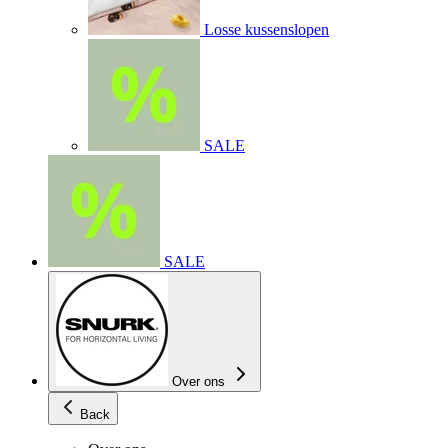
Losse kussenslopen
SALE
SALE
Over ons
Back