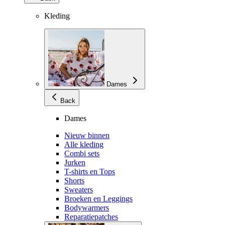
Kleding
Dames
Back
Dames
Nieuw binnen
Alle kleding
Combi sets
Jurken
T-shirts en Tops
Shorts
Sweaters
Broeken en Leggings
Bodywarmers
Reparatiepatches