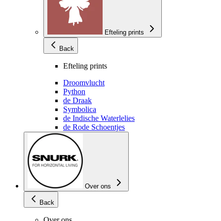
Efteling prints
Back
Efteling prints
Droomvlucht
Python
de Draak
Symbolica
de Indische Waterlelies
de Rode Schoentjes
Over ons
Back
Over ons