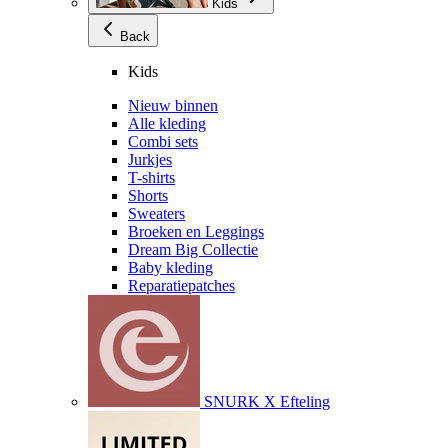
Kids
Back
Kids
Nieuw binnen
Alle kleding
Combi sets
Jurkjes
T-shirts
Shorts
Sweaters
Broeken en Leggings
Dream Big Collectie
Baby kleding
Reparatiepatches
SNURK X Efteling