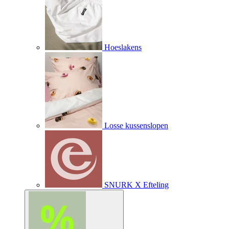
Hoeslakens
Losse kussenslopen
SNURK X Efteling