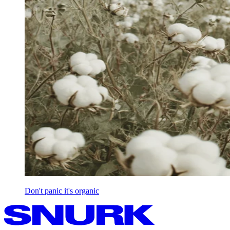
Don't panic it's organic
SNURK