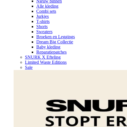
Nieuw binnen
Alle kleding
Combi sets
Jurkjes
T-shirts
Shorts
Sweaters
Broeken en Leggings
Dream Big Collectie
Baby kleding
Reparatiepatches
SNURK X Efteling
Limited Waste Editions
Sale