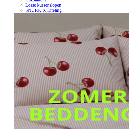
Losse kussenslopen
SNURK X Efteling