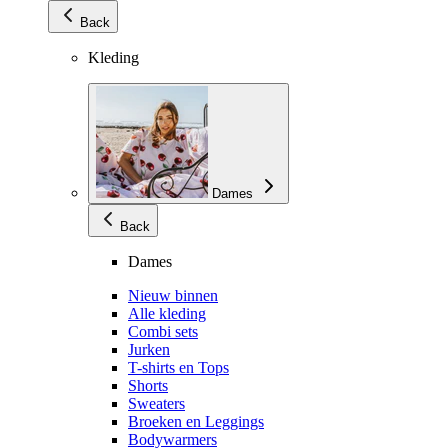
Back
Kleding
Dames
Back
Dames
Nieuw binnen
Alle kleding
Combi sets
Jurken
T-shirts en Tops
Shorts
Sweaters
Broeken en Leggings
Bodywarmers