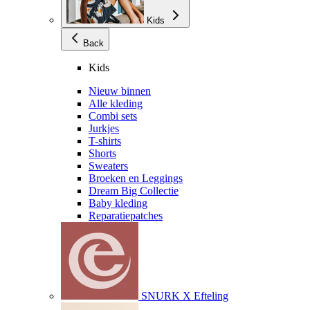
Kids
Back
Kids
Nieuw binnen
Alle kleding
Combi sets
Jurkjes
T-shirts
Shorts
Sweaters
Broeken en Leggings
Dream Big Collectie
Baby kleding
Reparatiepatches
SNURK X Efteling