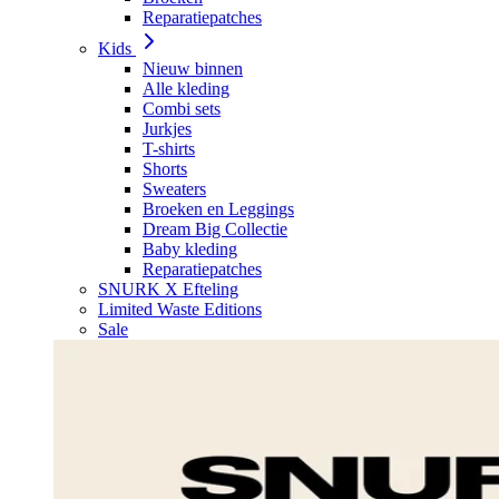
Reparatiepatches
Kids
Nieuw binnen
Alle kleding
Combi sets
Jurkjes
T-shirts
Shorts
Sweaters
Broeken en Leggings
Dream Big Collectie
Baby kleding
Reparatiepatches
SNURK X Efteling
Limited Waste Editions
Sale