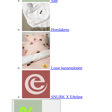
Sale
Hoeslakens
Losse kussenslopen
SNURK X Efteling