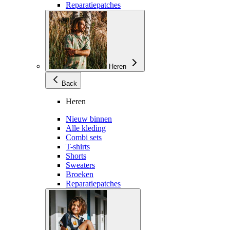
Reparatiepatches
Heren
Back
Heren
Nieuw binnen
Alle kleding
Combi sets
T-shirts
Shorts
Sweaters
Broeken
Reparatiepatches