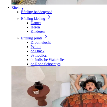
Efteling
Efteling beddengoed
Efteling kleding
Dames
Heren
Kinderen
Efteling prints
Droomvlucht
Python
de Draak
Symbolica
de Indische Waterlelies
de Rode Schoentjes